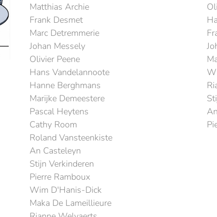
Matthias Archie
Ol
Frank Desmet
Ha
Marc Detremmerie
Fr
Johan Messely
Jo
Olivier Peene
Ma
Hans Vandelannoote
Wi
Hanne Berghmans
Ri
Marijke Demeestere
St
Pascal Heytens
An
Cathy Room
Pi
Roland Vansteenkiste
An Casteleyn
Stijn Verkinderen
Pierre Ramboux
Wim D'Hanis-Dick
Maka De Lameillieure
Rianne Welvaerts