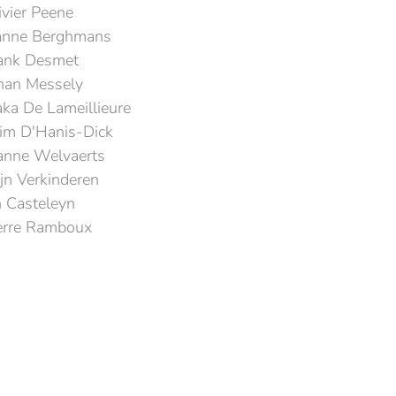
ivier Peene
nne Berghmans
ank Desmet
han Messely
ka De Lameillieure
m D'Hanis-Dick
anne Welvaerts
ijn Verkinderen
 Casteleyn
erre Ramboux