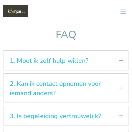
FAQ
1. Moet ik zelf hulp willen?
Nee. Ook wanneer je twijfelt of nog niet klaar
bent voor verandering, kan je contact opnemen
2. Kan ik contact opnemen voor
voor een gesprek of advies.
iemand anders?
Ja. Ook ouders, partners, familieleden, scholen of
andere betrokkenen kunnen bij Kompas terecht
3. Is begeleiding vertrouwelijk?
voor informatie of ondersteuning.
Ja. Gesprekken en begeleiding verlopen